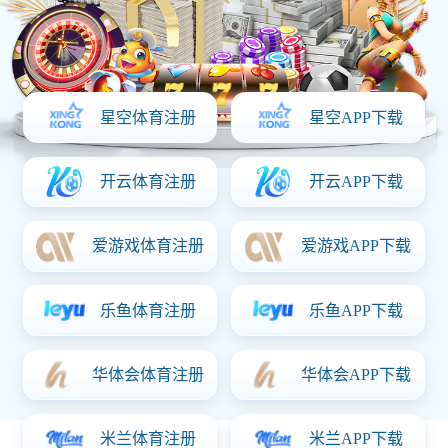
米兰官方网页版公司简介